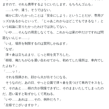
ますので、それも携帯するようにいたします。もちろんゴムも」
……いや、違う。そうではない。
確かに言いたかったことは「安全にしよう」ということだが、専用グ
ッズがあるからといって、「じゃあこれからはどこでもできるな！」と
いう結論に至りたかったわけでは決してない。
「いや……そんなの用意しなくても、これからは家の中だけですれば問
題ないんじゃ……」
「いえ、場所を制限するのは賛同しかねます」
「なぜ」
津々倉は立ち止まり、じっと樹を見下ろした。
「樹様、俺たちが心を通い合わせてから、初めてした場所は、車内でし
たよね？」
「……ッ！」
それを指摘され、顔から火が出そうになる。
そうなのだ。あの日、やっと公園で津々倉を見つけて車内でキスをし
て、そのあと……樹の方が我慢できずに、そのままいたしてしまったの
だ。思い返すと恥ずかしくて死ねる。
「いや……あれは……その、例外だろ？」
「左様でございますか？」