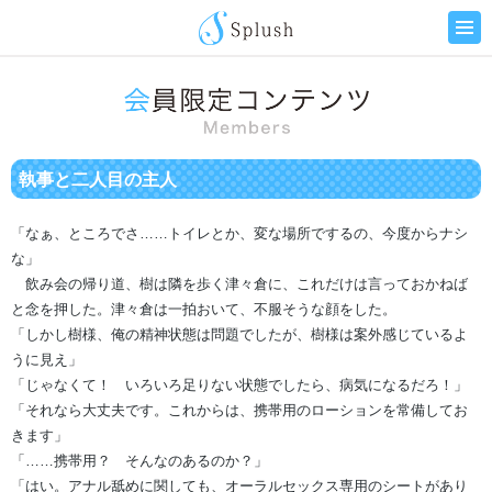
執事と二人目の主人
「なぁ、ところでさ……トイレとか、変な場所でするの、今度からナシ
な」
飲み会の帰り道、樹は隣を歩く津々倉に、これだけは言っておかねば
と念を押した。津々倉は一拍おいて、不服そうな顔をした。
「しかし樹様、俺の精神状態は問題でしたが、樹様は案外感じているよ
うに見え」
「じゃなくて！ いろいろ足りない状態でしたら、病気になるだろ！」
「それなら大丈夫です。これからは、携帯用のローションを常備してお
きます」
「……携帯用？ そんなのあるのか？」
「はい。アナル舐めに関しても、オーラルセックス専用のシートがあり