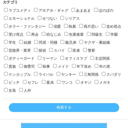
カテゴリ
ラブコメディ
アホアホ・ギャグ
あまあま
ほのぼの
エモーショナル
せつない
シリアス
ホラー・ファンタジー
溺愛
執着
両片思い
攻め視点
受け視点
再会
幼なじみ
先輩後輩
同級生
学園
学生
結婚
同居・同棲
義兄弟
ヤクザ・裏組織
芸能界・業界
探偵
スパイ
医者
警察
ボディーガード
リーマン
オフィスラブ
主従関係
貴族
御曹司
執事
メイド
年下攻め
年の差
ケンカップル
ライバル
ヤンキー
三角関係
スパダリ
ビッチ
セフレ
童貞
ワンコ
オヤジ
メガネ
女装
人外
検索する