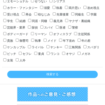
エモーショナル
せつない
シリアス
ホラー・ファンタジー
溺愛
執着
両片思い
攻め視点
受け視点
再会
幼なじみ
先輩後輩
同級生
学園
学生
結婚
同居・同棲
義兄弟
ヤクザ・裏組織
芸能界・業界
探偵
スパイ
医者
警察
ボディーガード
リーマン
オフィスラブ
主従関係
貴族
御曹司
執事
メイド
年下攻め
年の差
ケンカップル
ライバル
ヤンキー
三角関係
スパダリ
ビッチ
セフレ
童貞
ワンコ
オヤジ
メガネ
女装
人外
検索する