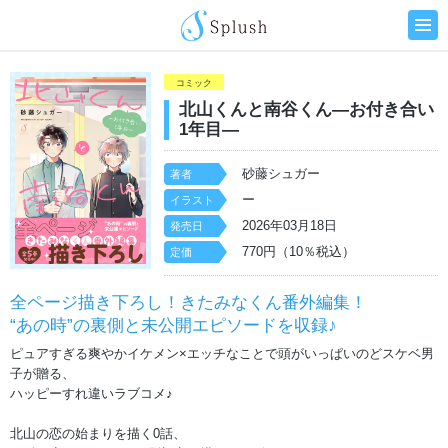
コミック
北山くんと南谷くん―お付き合い
1年目―
砂藤シュガー
著者
ー
イラスト
2026年03月18日
発売日
770円（10％税込）
定価
全ページ描き下ろし！きたみなくん番外編集！
“あの時”の裏側と未公開エピソードを収録♪
ピュアすぎる爽やかイケメン×エッチなことで頭がいっぱいのどスケベ男
子が贈る、
ハッピーすれ違いラブコメ♪
北山の恋の始まりを描く0話、