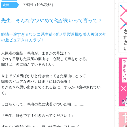
770円（10％税込）
定価
先生、そんなヤツやめて俺が良いって言って？
純情一途すぎるワンコ系生徒×ダメ男製造機な美人教師の年
の差ピュアきゅんラブ！
人気者の生徒・鳴海が、まさかの号泣！？
それを目撃した教師の栗山は、心配して声をかける。
聞けば、恋に悩んでいるらしい。
今までダメ男ばかりと付き合ってきた栗山にとって、
鳴海のピュアな恋バナはまさに目の保養！
ときめきを思い出させてくれる彼に、すっかり癒やされてい
く。
しばらくして、鳴海の恋に決着がついた頃………。
「先生、好きです！付き合ってください！」
彼からの突然の告白に、栗山は完全にフリーズ。