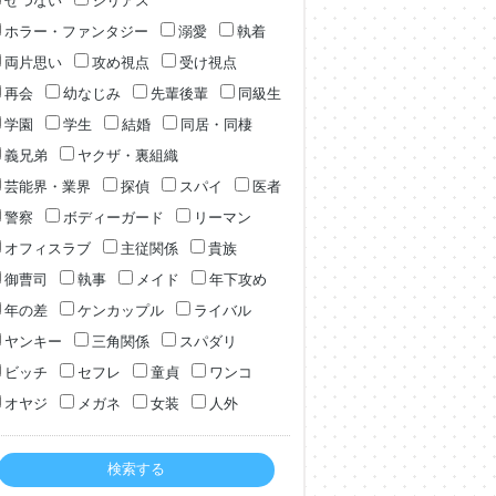
せつない
シリアス
ホラー・ファンタジー
溺愛
執着
両片思い
攻め視点
受け視点
再会
幼なじみ
先輩後輩
同級生
学園
学生
結婚
同居・同棲
義兄弟
ヤクザ・裏組織
芸能界・業界
探偵
スパイ
医者
警察
ボディーガード
リーマン
オフィスラブ
主従関係
貴族
御曹司
執事
メイド
年下攻め
年の差
ケンカップル
ライバル
ヤンキー
三角関係
スパダリ
ビッチ
セフレ
童貞
ワンコ
オヤジ
メガネ
女装
人外
検索する