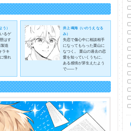
 よう）
井上 鳴海（いのうえ なる
いるゲ
み）
歴はす
失恋で傷心中に相談相手
男製造
になってもらった栗山に
キラキ
なつく。 栗山の過去の恋
に憧れ
愛を知っていくうちに、
ある感情が芽生えたよう
で――？