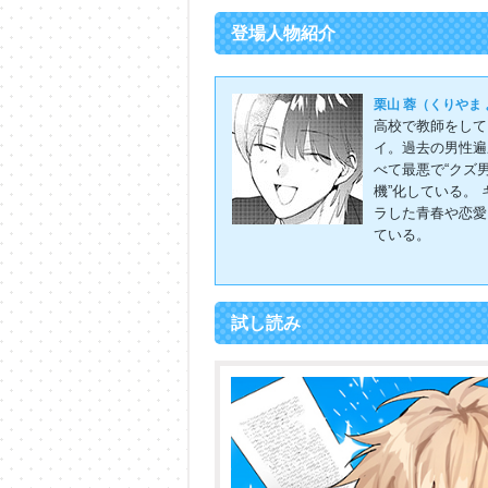
登場人物紹介
栗山 蓉（くりやま
高校で教師をして
イ。過去の男性遍
べて最悪で“クズ
機”化している。 
ラした青春や恋愛
ている。
試し読み