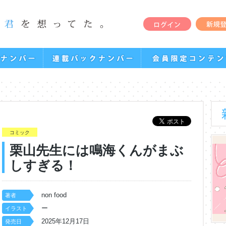
コミック
栗山先生には鳴海くんがまぶ
しすぎる！
non food
著者
ー
イラスト
2025年12月17日
発売日