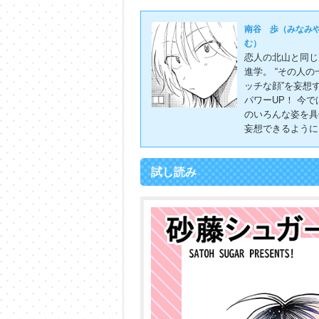
南谷 歩（みなみ
む）
恋人の北山と同じ
進学。 “その人の
ッチな顔”を妄想
パワーUP！ 今で
のいろんな姿を具
妄想できるように
試し読み