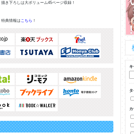
描き下ろしは大ボリューム45ページ収録！
特典情報は
こちら
！
キ
タ
カ