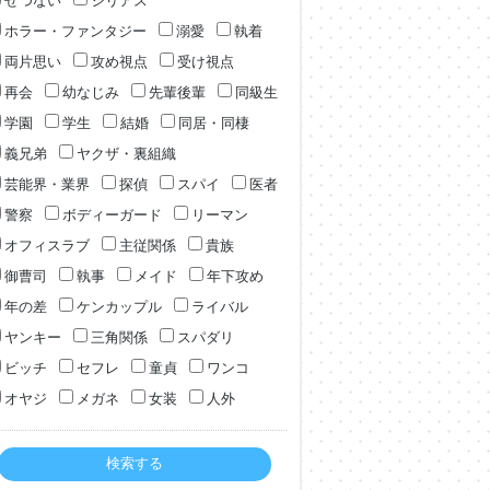
せつない
シリアス
ホラー・ファンタジー
溺愛
執着
両片思い
攻め視点
受け視点
再会
幼なじみ
先輩後輩
同級生
学園
学生
結婚
同居・同棲
義兄弟
ヤクザ・裏組織
芸能界・業界
探偵
スパイ
医者
警察
ボディーガード
リーマン
オフィスラブ
主従関係
貴族
御曹司
執事
メイド
年下攻め
年の差
ケンカップル
ライバル
ヤンキー
三角関係
スパダリ
ビッチ
セフレ
童貞
ワンコ
オヤジ
メガネ
女装
人外
検索する