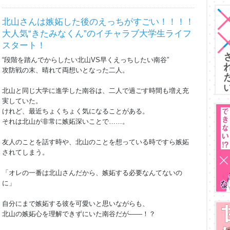
北山さんは嫉妬した後のえっちがすごい！！！！
大人気“きたみなくん”のイチャラブ大学生ライフ
スタート！
“段階を踏んでからしたい北山VS早くえっちしたい南谷”
攻防戦の末、晴れて両想いとなった二人。
北山と同じ大学に進学した南谷は、二人で過ごす時間も増え充
実していた。
けれど、最近ちょくちょく気になることがある。
それは北山が非常に嫉妬深いことで……。
友人のことを話す時や、北山のことを想っている時ですら嫉妬
されてしまう。
「オレの一番は北山さんだから、嫉妬する必要なんてないの
に」
自分にまで嫉妬する彼を可愛いと思いながらも、
北山の嫉妬心を理解できずにいた南谷だが――！？