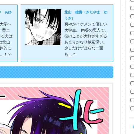
や あゆ
北山 雄貴（きたやま ゆ
うき）
大学へ
爽やかイケメンで優しい
一番エ
大学生。 南谷の恋人で、
する力は
彼のことが大好きすぎる
は北山
あまりかなり嫉妬深い。
体的に
少しだけずぼらな一面
…！？
も…？