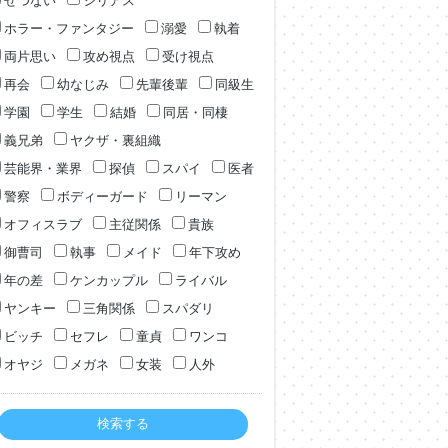
せつない
シリアス
ホラー・ファンタジー
溺愛
執着
両片思い
攻め視点
受け視点
再会
幼なじみ
先輩後輩
同級生
学園
学生
結婚
同居・同棲
義兄弟
ヤクザ・裏組織
芸能界・業界
探偵
スパイ
医者
警察
ボディーガード
リーマン
オフィスラブ
主従関係
貴族
御曹司
執事
メイド
年下攻め
年の差
ケンカップル
ライバル
ヤンキー
三角関係
スパダリ
ビッチ
セフレ
童貞
ワンコ
オヤジ
メガネ
女装
人外
検索する