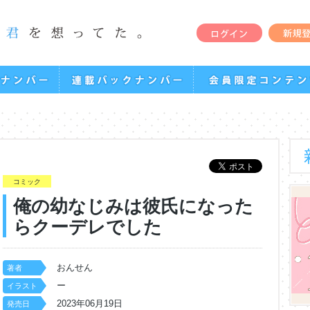
コミック
俺の幼なじみは彼氏になった
らクーデレでした
おんせん
著者
ー
イラスト
2023年06月19日
発売日