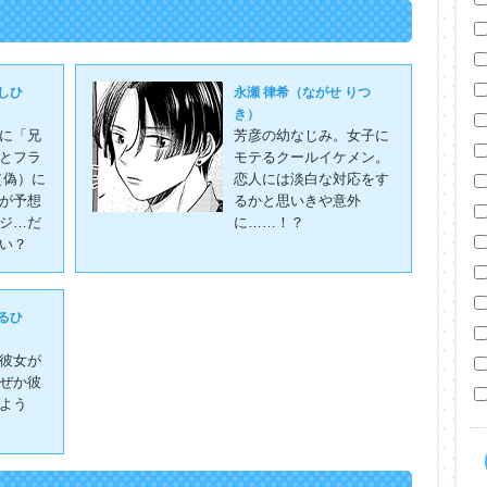
しひ
永瀬 律希（ながせ りつ
き）
に「兄
芳彦の幼なじみ。女子に
とフラ
モテるクールイケメン。
（偽）に
恋人には淡白な対応をす
が予想
るかと思いきや意外
ジ…だ
に……！？
い？
るひ
彼女が
ぜか彼
よう