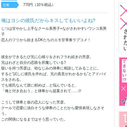
770円（10％税込）
定価
俺はヨシの彼氏だからキスしてもいいよね?
じつは甘やかし上手なクール系男子×ながされやすいワンコ系男
子
恋人のフリから始まるDKたちのエモ甘青春ラブコメ！
彼女ができるたび兄に心移りをされフラれ続きの芳彦。
兄はわざと自分の恋路を邪魔している?
疑いを持つ芳彦は、幼なじみの律希に相談してみることに。
すると“試しに彼氏を作れば、兄の真意がわかるかも”とアドバイ
スをされる。
でも彼氏なんて誰に頼めば…と悩んでいると、
「俺と付き合おう」と律希から提案されて……⁉
こうして律希と仮の恋人になった芳彦。
クールで恋愛に淡白そうな律希のことだから愛情表現しなさそ
う。
この関係になるまではそう思っていた。