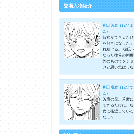
登場人物紹介
和田 芳彦（わだ よ
こ）
彼女ができるたび
を好きになった」
れ続ける。 彼氏
なった律希の態度
外のものでタジタ
けど悪い気はしな
和田 瑛彦（わだ て
こ）
芳彦の兄。芳彦に
できるたびに、な
女に接近している
な…？