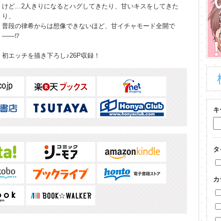
けど…2人きりになるとハグしてきたり、甘いキスをしてきた
り、
普段の律希からは想像できないほど、甘イチャモード全開で
――⁉
初エッチを描き下ろし♪26P収録！
キ
タ
カ