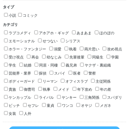
タイプ
小説
コミック
カテゴリ
ラブコメディ
アホアホ・ギャグ
あまあま
ほのぼの
エモーショナル
せつない
シリアス
ホラー・ファンタジー
溺愛
執着
両片思い
攻め視点
受け視点
再会
幼なじみ
先輩後輩
同級生
学園
学生
結婚
同居・同棲
義兄弟
ヤクザ・裏組織
芸能界・業界
探偵
スパイ
医者
警察
ボディーガード
リーマン
オフィスラブ
主従関係
貴族
御曹司
執事
メイド
年下攻め
年の差
ケンカップル
ライバル
ヤンキー
三角関係
スパダリ
ビッチ
セフレ
童貞
ワンコ
オヤジ
メガネ
女装
人外