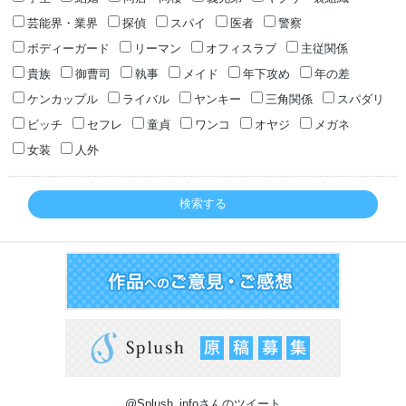
芸能界・業界
探偵
スパイ
医者
警察
ボディーガード
リーマン
オフィスラブ
主従関係
貴族
御曹司
執事
メイド
年下攻め
年の差
ケンカップル
ライバル
ヤンキー
三角関係
スパダリ
ビッチ
セフレ
童貞
ワンコ
オヤジ
メガネ
女装
人外
検索する
@Splush_infoさんのツイート