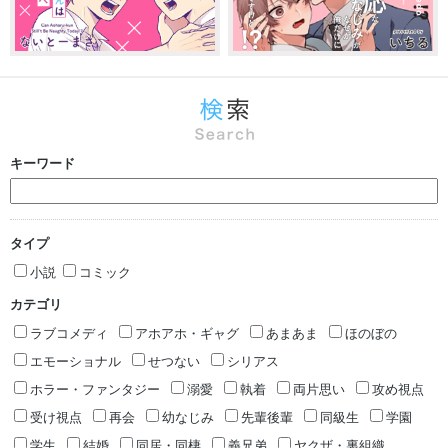
キーワード
タイプ
小説
コミック
カテゴリ
ラブコメディ
アホアホ・ギャグ
あまあま
ほのぼの
エモーショナル
せつない
シリアス
ホラー・ファンタジー
溺愛
執着
両片思い
攻め視点
受け視点
再会
幼なじみ
先輩後輩
同級生
学園
学生
結婚
同居・同棲
義兄弟
ヤクザ・裏組織