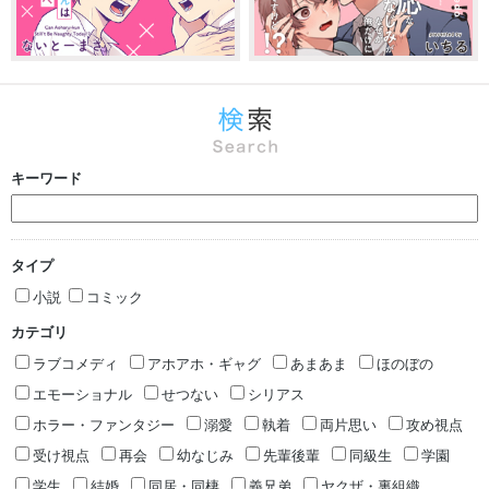
キーワード
タイプ
小説
コミック
カテゴリ
ラブコメディ
アホアホ・ギャグ
あまあま
ほのぼの
エモーショナル
せつない
シリアス
ホラー・ファンタジー
溺愛
執着
両片思い
攻め視点
受け視点
再会
幼なじみ
先輩後輩
同級生
学園
学生
結婚
同居・同棲
義兄弟
ヤクザ・裏組織