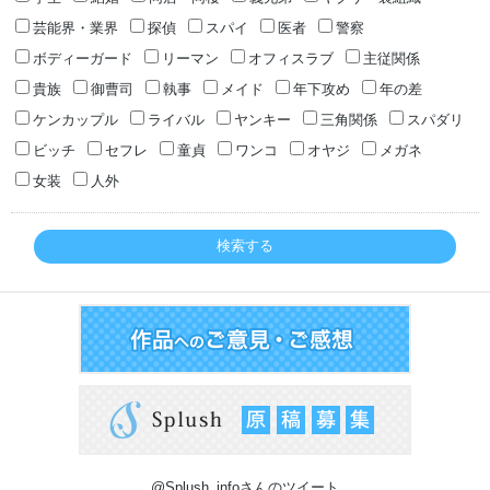
芸能界・業界
探偵
スパイ
医者
警察
ボディーガード
リーマン
オフィスラブ
主従関係
貴族
御曹司
執事
メイド
年下攻め
年の差
ケンカップル
ライバル
ヤンキー
三角関係
スパダリ
ビッチ
セフレ
童貞
ワンコ
オヤジ
メガネ
女装
人外
検索する
@Splush_infoさんのツイート